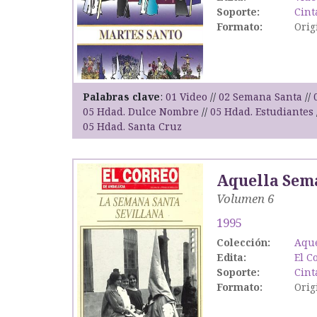
Soporte:
Cint
Formato:
Orig
Palabras clave
01 Video
02 Semana Santa
05 Hdad. Dulce Nombre
05 Hdad. Estudiantes
05 Hdad. Santa Cruz
Aquella Sema
Volumen 6
1995
Colección:
Aque
Edita:
El C
Soporte:
Cint
Formato:
Orig