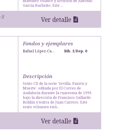
Martínez Velasco y locución de Antonio
García Barbeito. Este ...
e
Ver detalle
Fondos y ejemplares
Rafael López-Campos Bodineau
Bib. 1
/
Dep. 0
Descripción
Sexto CD de la serie 'Sevilla, Pasión y
Muerte', editada por El Correo de
Andalucía durante la cuaresma de 1999,
bajo la dirección de Francisco Gallardo
Roldán y textos de Juan Carrero. Este
sexto volumen está...
Ver detalle