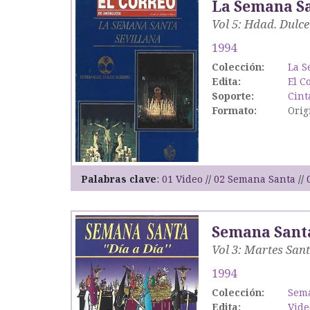
La Semana Sa
Vol 5: Hdad. Dulc
1994
Colección:
La S
Edita:
El C
Soporte:
Cint
Formato:
Orig
Palabras clave
01 Video
02 Semana Santa
Semana Santa
Vol 3: Martes San
1994
Colección:
Sema
Edita:
Vide