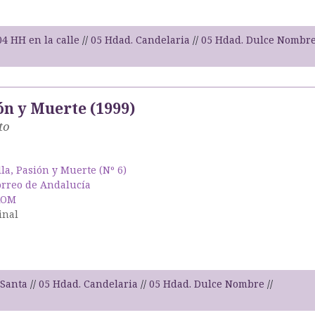
04 HH en la calle
05 Hdad. Candelaria
05 Hdad. Dulce Nombr
ón y Muerte (1999)
to
lla, Pasión y Muerte (Nº 6)
orreo de Andalucía
ROM
inal
Santa
05 Hdad. Candelaria
05 Hdad. Dulce Nombre