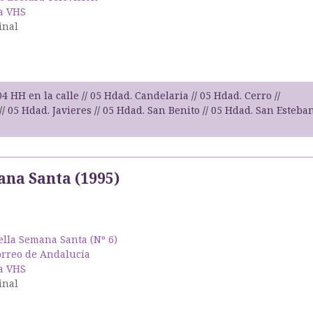
a VHS
inal
04 HH en la calle
05 Hdad. Candelaria
05 Hdad. Cerro
05 Hdad. Javieres
05 Hdad. San Benito
05 Hdad. San Esteba
na Santa (1995)
lla Semana Santa (Nº 6)
orreo de Andalucía
a VHS
inal