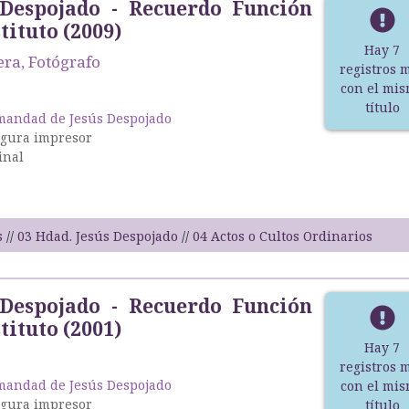
 Despojado - Recuerdo Función
tituto (2009)
Hay 7
era, Fotógrafo
registros 
con el mi
título
andad de Jesús Despojado
igura impresor
inal
s
03 Hdad. Jesús Despojado
04 Actos o Cultos Ordinarios
 Despojado - Recuerdo Función
tituto (2001)
Hay 7
registros 
andad de Jesús Despojado
con el mi
igura impresor
título