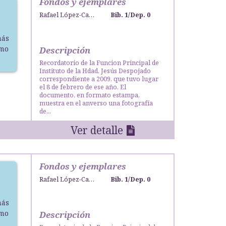
Fondos y ejemplares
Rafael López-Campos Bodineau
Bib. 1
/
Dep. 0
más
smo
Descripción
Recordatorio de la Funcion Principal de
Instituto de la Hdad. Jesús Despojado
correspondiente a 2009, que tuvo lugar
el 8 de febrero de ese año. El
documento, en formato estampa,
muestra en el anverso una fotografía
de...
Ver detalle
Fondos y ejemplares
Rafael López-Campos Bodineau
Bib. 1
/
Dep. 0
más
smo
Descripción