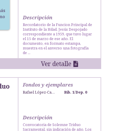
más
smo
Descripción
Recordatorio de la Funcion Principal de
Instituto de la Hdad. Jesús Despojado
correspondiente a 1959, que tuvo lugar
el 15 de marzo de ese año. El
documento, en formato estampa,
muestra en el anverso una fotografía
de ...
Ver detalle
Fondos y ejemplares
duo
Rafael López-Campos Bodineau
Bib. 1
/
Dep. 0
Descripción
Convocatoria de Solemne Triduo
Sacramental, sin indicación de año. Los