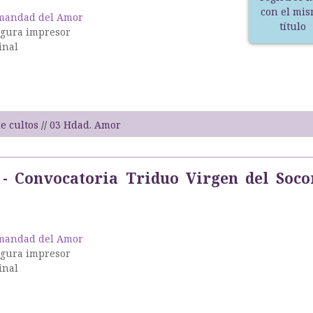
con el mi
mandad del Amor
título
igura impresor
inal
e cultos
03 Hdad. Amor
- Convocatoria Triduo Virgen del Soco
mandad del Amor
igura impresor
inal