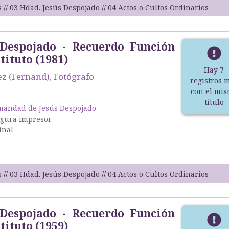
s
03 Hdad. Jesús Despojado
04 Actos o Cultos Ordinarios
 Despojado - Recuerdo Función
tituto (1981)
Hay 7
z (Fernand), Fotógrafo
registros 
con el mi
título
andad de Jesús Despojado
igura impresor
inal
s
03 Hdad. Jesús Despojado
04 Actos o Cultos Ordinarios
 Despojado - Recuerdo Función
tituto (1959)