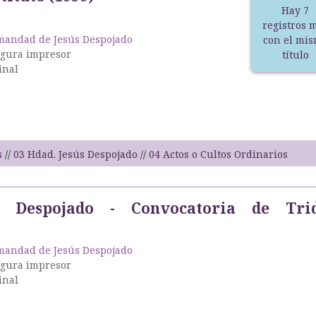
Hay 7
registros 
andad de Jesús Despojado
con el mi
igura impresor
título
inal
s
03 Hdad. Jesús Despojado
04 Actos o Cultos Ordinarios
s Despojado - Convocatoria de Tri
andad de Jesús Despojado
igura impresor
inal