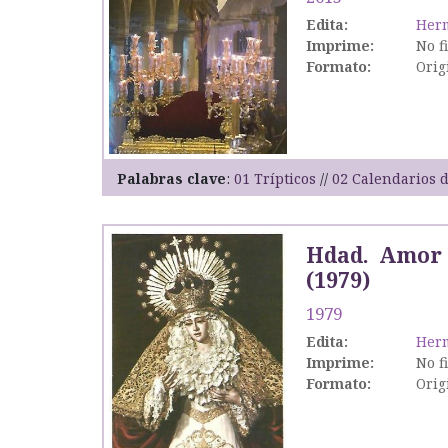
Edita:
Her
Imprime:
No f
Formato:
Orig
Palabras clave
01 Trípticos
02 Calendarios d
Hdad. Amor 
(1979)
1979
Edita:
Her
Imprime:
No f
Formato:
Orig