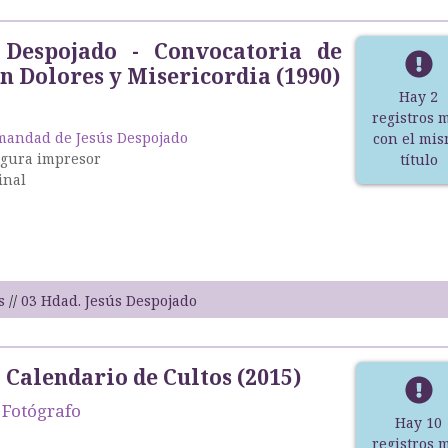
 Despojado - Convocatoria de
n Dolores y Misericordia (1990)
Hay 2
registros 
andad de Jesús Despojado
con el mi
igura impresor
título
inal
s
03 Hdad. Jesús Despojado
 Calendario de Cultos (2015)
, Fotógrafo
Hay 10
registros 