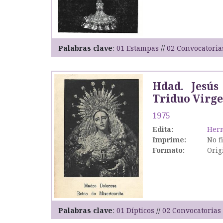
Palabras clave
01 Estampas
02 Convocatoria
Hdad. Jesús
Triduo Virge
1975
Edita:
Herm
Imprime:
No f
Formato:
Orig
Palabras clave
01 Dípticos
02 Convocatorias