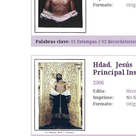
Formato:
Orig
Palabras clave
01 Estampas
02 Recordatorio
Hdad. Jesús
Principal Ins
2006
Edita:
Herm
Imprime:
No f
Formato:
Orig