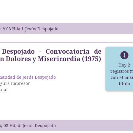
s
03 Hdad. Jesús Despojado
 Despojado - Convocatoria de
n Dolores y Misericordia (1975)
Hay 2
registros 
andad de Jesús Despojado
con el mi
igura impresor
título
inal
03 Hdad. Jesús Despojado