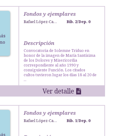
Fondos y ejemplares
Rafael López-Campos Bodineau
Bib. 2
/
Dep. 0
más
smo
Descripción
Convocatoria de Solemne Triduo en
honor de la imagen de María Santísima
de los Dolores y Misericordia
correspondiente al año 1990 y
consiguiente Función. Los citados
cultos tuvieron lugar los días 18 al 20 de
...
Ver detalle
Fondos y ejemplares
Rafael López-Campos Bodineau
Bib. 1
/
Dep. 0
más