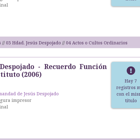
inal
s
03 Hdad. Jesús Despojado
04 Actos o Cultos Ordinarios
 Despojado - Recuerdo Función
tituto (2006)
Hay 7
registros 
andad de Jesús Despojado
con el mi
igura impresor
título
inal