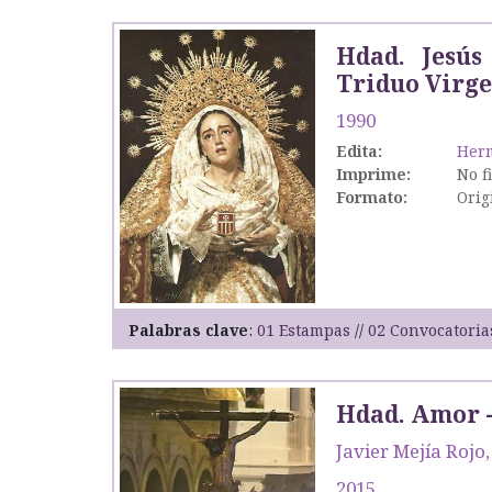
Hdad. Jesús
Triduo Virge
1990
Edita:
Herm
Imprime:
No f
Formato:
Orig
Palabras clave
01 Estampas
02 Convocatoria
Hdad. Amor -
Javier Mejía Rojo
2015