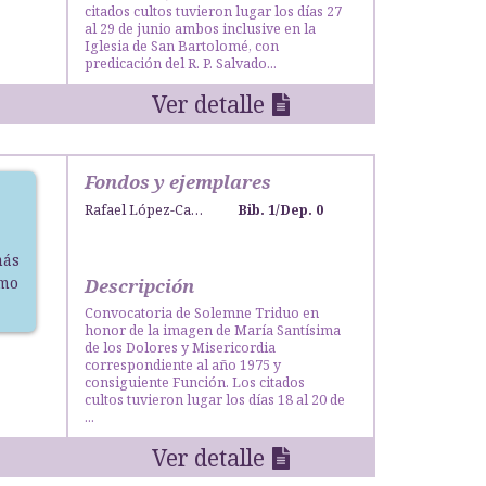
citados cultos tuvieron lugar los días 27
al 29 de junio ambos inclusive en la
Iglesia de San Bartolomé, con
predicación del R. P. Salvado...
Ver detalle
Fondos y ejemplares
Rafael López-Campos Bodineau
Bib. 1
/
Dep. 0
más
smo
Descripción
Convocatoria de Solemne Triduo en
honor de la imagen de María Santísima
de los Dolores y Misericordia
correspondiente al año 1975 y
consiguiente Función. Los citados
cultos tuvieron lugar los días 18 al 20 de
...
Ver detalle