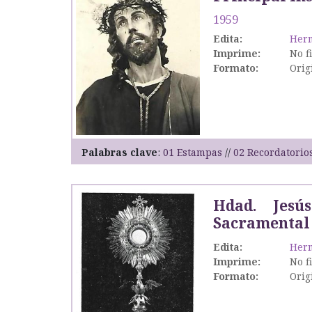
1959
Edita:
Herm
Imprime:
No f
Formato:
Orig
Palabras clave
01 Estampas
02 Recordatorio
Hdad. Jesú
Sacramental
Edita:
Herm
Imprime:
No f
Formato:
Orig