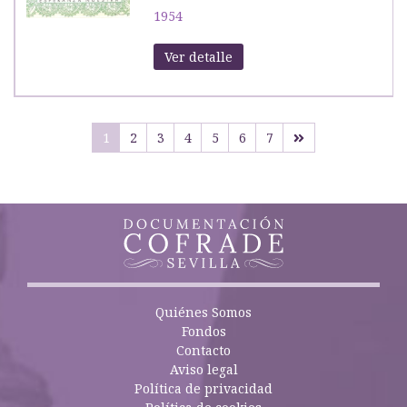
1954
Ver detalle
1
2
3
4
5
6
7
Quiénes Somos
Fondos
Contacto
Aviso legal
Política de privacidad