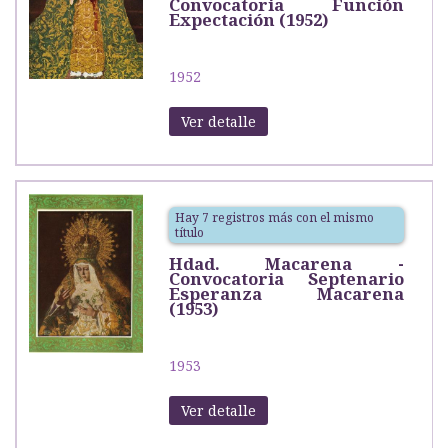
Convocatoria Función
Expectación (1952)
1952
Ver detalle
Hay 7 registros más con el mismo
título
Hdad. Macarena -
Convocatoria Septenario
Esperanza Macarena
(1953)
1953
Ver detalle